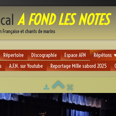
cal
A FOND LES NOTES
n Française et chants de marins
Répertoire
Discographie
Espace AFN
Répétons
s
A.F.N. sur Youtube
Reportage Mille sabord 2025