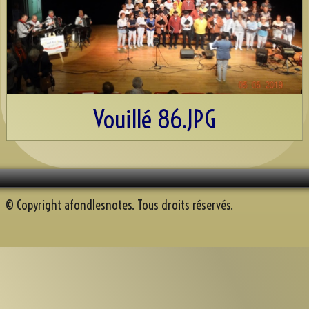
Discographie
Espace AFN
Répétons
▼
Trombinoscope
▼
Vouillé 86.JPG
Albums
▼
Souvenirs récents
A.F.N. sur Youtube
© Copyright afondlesnotes. Tous droits réservés.
Reportage Mille sabord 2025
Contact