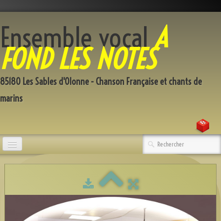
Ensemble vocal
A
FOND LES NOTES
85180 Les Sables d'Olonne - Chanson Française et chants de
marins
Accueil
Qui sommes-nous
Répertoire