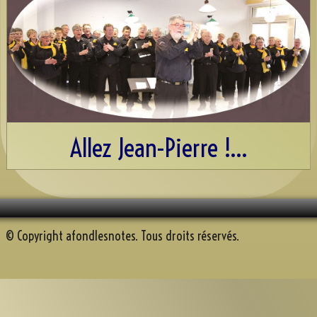
Discographie
Espace AFN
Répétons
▼
Trombinoscope
▼
Albums
▼
Allez Jean-Pierre !...
Souvenirs récents
A.F.N. sur Youtube
Reportage Mille sabord 2025
© Copyright afondlesnotes. Tous droits réservés.
Contact