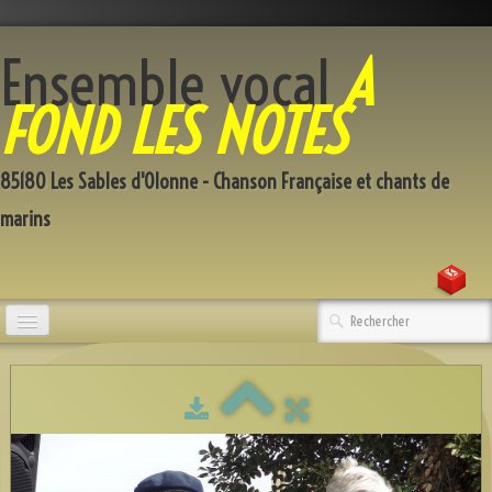
Ensemble vocal
A
FOND LES NOTES
85180 Les Sables d'Olonne - Chanson Française et chants de
marins
Accueil
Qui sommes-nous
Répertoire