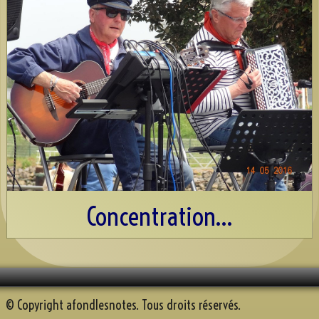
Discographie
Espace AFN
Répétons
▼
Trombinoscope
▼
Albums
▼
Souvenirs récents
A.F.N. sur Youtube
Concentration...
Reportage Mille sabord 2025
Contact
© Copyright afondlesnotes. Tous droits réservés.