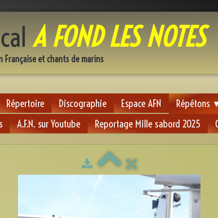
cal
A FOND LES NOTES
n Française et chants de marins
Répertoire
Discographie
Espace AFN
Répétons
s
A.F.N. sur Youtube
Reportage Mille sabord 2025