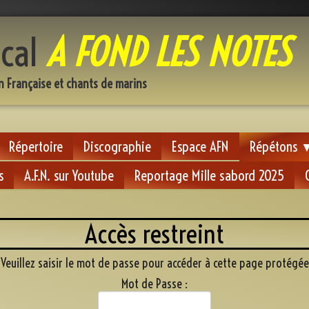
cal
A FOND LES NOTES
n Française et chants de marins
Répertoire
Discographie
Espace AFN
Répétons
s
A.F.N. sur Youtube
Reportage Mille sabord 2025
Accès restreint
Veuillez saisir le mot de passe pour accéder à cette page protégée
Mot de Passe :